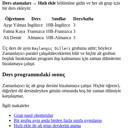
Ders atamaları → Hızlı ekle
bölümüne gidin ve her alt grup için
bir ders ekleyin:
Öğretmen
Ders
Sınıflar
Ders/hafta
Ayşe Yılmaz
İngilizce
10B-İngilizce
3
Fatma Kaya
Fransızca
10B-Fransızca
3
Ali Demir
Almanca
10B-Almanca
3
Üç ders de aynı
grubuna aittir; böylece
Başlangıç Dilleri
Zamanlayıcı paralel çalışabileceklerini bilir ve hiçbir alt grubun
boşluk bırakmadan program dışı kalmaması için zaman dilimlerini
hizalamaya çalışır.
Ders programındaki sonuç
Zamanlayıcı üç alt grup dersini hizalamaya çalışır. Hiçbir öğrenci,
diğerleri dil dersindeyken günün ortasında boş bir zaman dilimiyle
karşılaşmaz.
İlgili makaleler
Grup nasıl oluşturulur
Bir grubu aynı anda birden fazla sınıfa uygulama
Hızlı ekle ile alt grup derslerini atama