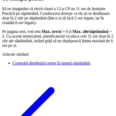
Să ne imaginăm că elevii clasei a 12-a CP au 11 ore de Instruire
Practică pe săptămână. Conducerea dorește ca ele să se desfășoare
doar în 2 zile pe săptămână (într-o zi să facă 5 ore legate, iar în
cealaltă 6 ore legate).
Pe pagina orei, veți seta
Max. ore/zi
= 6 și
Max. zile/săptămână
=
2. Cu aceste instrucțiuni, planificatorul va aloca cele 11 ore doar în 2
zile ale săptămânii, având grijă să nu depășească limita maximă de 6
ore pe zi.
Articole similare
Controlul distribuirii orelor în timpul săptămânii