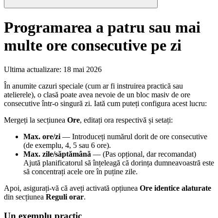
Programarea a patru sau mai
multe ore consecutive pe zi
Ultima actualizare
:
18 mai 2026
În anumite cazuri speciale (cum ar fi instruirea practică sau
atelierele), o clasă poate avea nevoie de un bloc masiv de ore
consecutive într-o singură zi. Iată cum puteți configura acest lucru:
Mergeți la secțiunea
Ore
, editați ora respectivă și setați:
Max. ore/zi
— Introduceți numărul dorit de ore consecutive
(de exemplu, 4, 5 sau 6 ore).
Max. zile/săptămână
— (Pas opțional, dar recomandat)
Ajută planificatorul să înțeleagă că dorința dumneavoastră este
să concentrați acele ore în puține zile.
Apoi, asigurați-vă că aveți activată opțiunea
Ore identice alaturate
din secțiunea
Reguli orar
.
Un exemplu practic