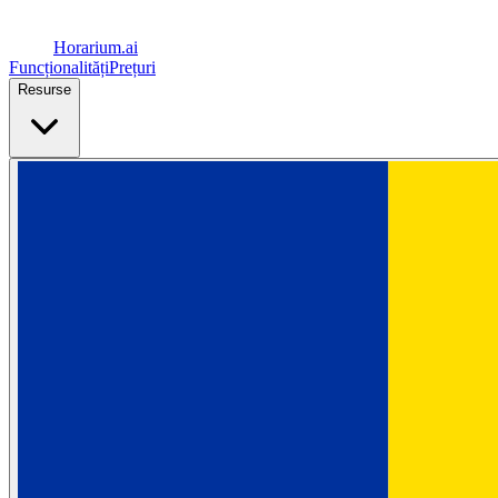
Horarium.
ai
Funcționalități
Prețuri
Resurse