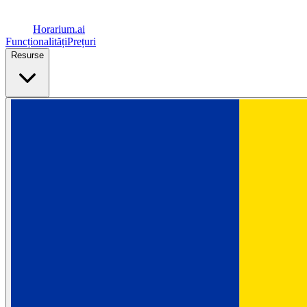
Horarium.
ai
Funcționalități
Prețuri
Resurse