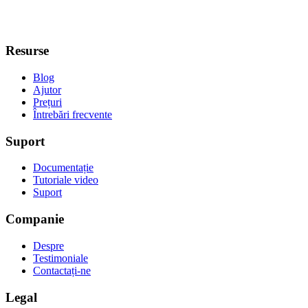
Resurse
Blog
Ajutor
Prețuri
Întrebări frecvente
Suport
Documentație
Tutoriale video
Suport
Companie
Despre
Testimoniale
Contactați-ne
Legal