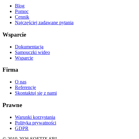
Blog
Pomoc
Cennik
Najczęściej zadawane pytania
Wsparcie
Dokumentacja
Samouczki wideo
Wsparcie
Firma
O nas
Referencje
Skontaktuj się z nami
Prawne
Warunki korzystania
Polityka prywatności
GDPR
© 2019-
2026
SOFTIX SRL