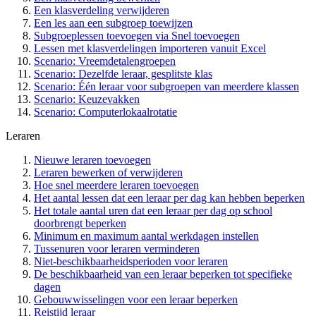
Een klasverdeling verwijderen
Een les aan een subgroep toewijzen
Subgroeplessen toevoegen via Snel toevoegen
Lessen met klasverdelingen importeren vanuit Excel
Scenario: Vreemdetalengroepen
Scenario: Dezelfde leraar, gesplitste klas
Scenario: Één leraar voor subgroepen van meerdere klassen
Scenario: Keuzevakken
Scenario: Computerlokaalrotatie
Leraren
Nieuwe leraren toevoegen
Leraren bewerken of verwijderen
Hoe snel meerdere leraren toevoegen
Het aantal lessen dat een leraar per dag kan hebben beperken
Het totale aantal uren dat een leraar per dag op school
doorbrengt beperken
Minimum en maximum aantal werkdagen instellen
Tussenuren voor leraren verminderen
Niet-beschikbaarheidsperioden voor leraren
De beschikbaarheid van een leraar beperken tot specifieke
dagen
Gebouwwisselingen voor een leraar beperken
Reistijd leraar