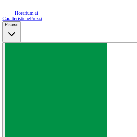
Horarium.
ai
Caratteristiche
Prezzi
Risorse