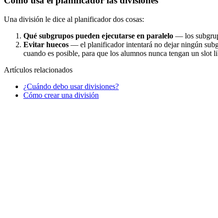
Cómo usa el planificador las divisiones
Una división le dice al planificador dos cosas:
Qué subgrupos pueden ejecutarse en paralelo
— los subgrup
Evitar huecos
— el planificador intentará no dejar ningún subgr
cuando es posible, para que los alumnos nunca tengan un slot l
Artículos relacionados
¿Cuándo debo usar divisiones?
Cómo crear una división